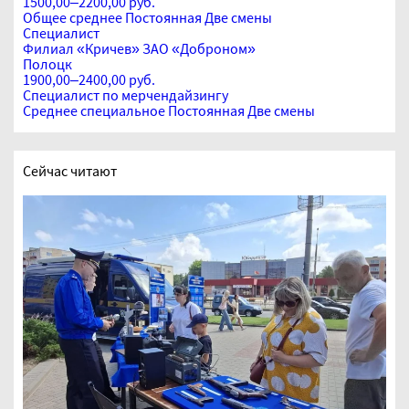
1500,00–2200,00 руб.
Общее среднее
Постоянная
Две смены
Специалист
Филиал «Кричев» ЗАО «Доброном»
Полоцк
1900,00–2400,00 руб.
Специалист по мерчендайзингу
Среднее специальное
Постоянная
Две смены
Сейчас читают