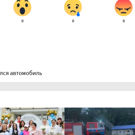
0
0
0
елся автомобиль