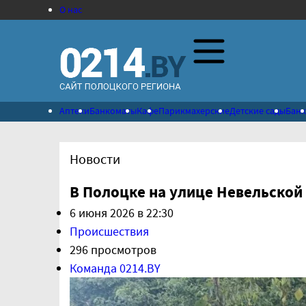
О нас
Аптеки
Банкоматы
Кафе
Парикмахерские
Детские сады
Бан
Новости
В Полоцке на улице Невельской
6 июня 2026 в 22:30
Происшествия
296 просмотров
Команда 0214.BY