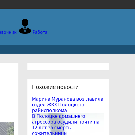
авочник
Работа
Похожие новости
Марина Муранова возглавила
отдел ЖКХ Полоцкого
райисполкома
В Полоцке домашнего
агрессора осудили почти на
12 лет за смерть
сожительницы