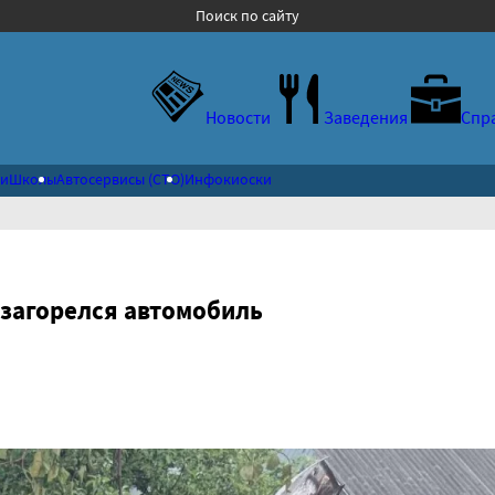
Поиск по сайту
Новости
Заведения
Спр
ки
Школы
Автосервисы (СТО)
Инфокиоски
 загорелся автомобиль