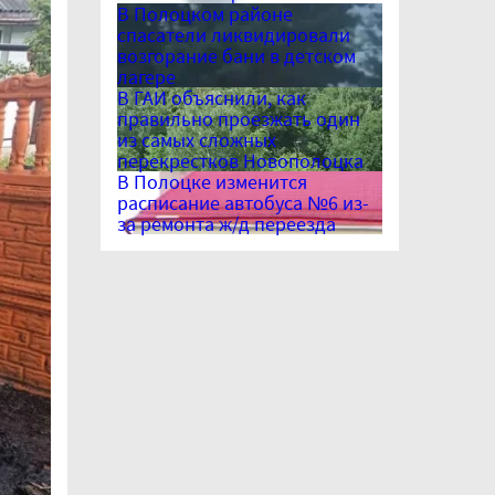
В Полоцком районе
спасатели ликвидировали
возгорание бани в детском
лагере
В ГАИ объяснили, как
правильно проезжать один
из самых сложных
перекрестков Новополоцка
В Полоцке изменится
расписание автобуса №6 из-
за ремонта ж/д переезда