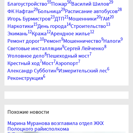
55
50
29
Благоустройство
Пожар
Василий Шилов
29
29
28
ФК Нафтан
Больница
Расписание автобусов
23
21
20
20
Игорь Бурмистров
ДТП
Мошенники
ГАИ
15
14
13
Наркотики
День города
Строительство
12
12
12
Экимань
Кража
Арендное жилье
10
9
9
9
Ремонт дорог
Ремонт
Мошенничество
Налоги
9
8
Световые инсталляции
Сергей Лейченко
8
7
Уголовное дело
Пешеходный мост
7
7
7
Крестный ход
Мост
Аэропорт
6
6
Александр Субботин
Измерительский лес
6
Реконструкция
Похожие новости
Марина Муранова возглавила отдел ЖКХ
Полоцкого райисполкома