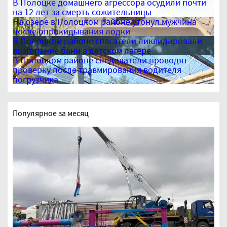
В Полоцке домашнего агрессора осудили почти
на 12 лет за смерть сожительницы
На озере в Полоцком районе утонул мужчина
после опрокидывания лодки
В Полоцком районе спасатели ликвидировали
возгорание бани в детском лагере
В Полоцком районе следователи проводят
проверку после травмирования водителя
погрузчика
Популярное за месяц