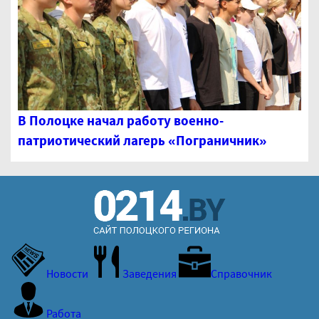
В Полоцке начал работу военно-
патриотический лагерь «Пограничник»
Новости
Заведения
Справочник
Работа