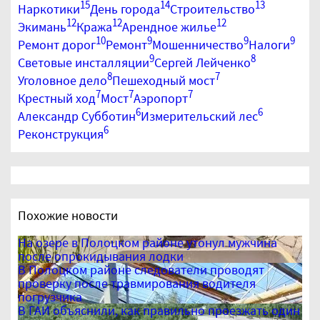
15
14
13
Наркотики
День города
Строительство
12
12
12
Экимань
Кража
Арендное жилье
10
9
9
9
Ремонт дорог
Ремонт
Мошенничество
Налоги
9
8
Световые инсталляции
Сергей Лейченко
8
7
Уголовное дело
Пешеходный мост
7
7
7
Крестный ход
Мост
Аэропорт
6
6
Александр Субботин
Измерительский лес
6
Реконструкция
Похожие новости
На озере в Полоцком районе утонул мужчина
после опрокидывания лодки
В Полоцком районе следователи проводят
проверку после травмирования водителя
погрузчика
В ГАИ объяснили, как правильно проезжать один