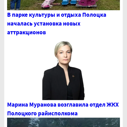
В парке культуры и отдыха Полоцка
началась установка новых
аттракционов
Марина Муранова возглавила отдел ЖКХ
Полоцкого райисполкома