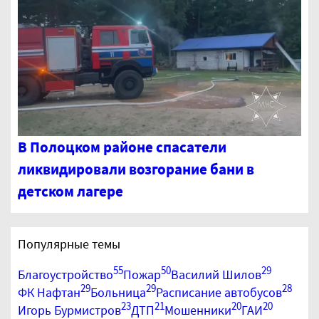
В Полоцком районе спасатели
ликвидировали возгорание бани в
детском лагере
Популярные темы
55
50
29
Благоустройство
Пожар
Василий Шилов
29
29
28
ФК Нафтан
Больница
Расписание автобусов
23
21
20
20
Игорь Бурмистров
ДТП
Мошенники
ГАИ