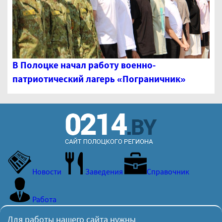
В Полоцке начал работу военно-
патриотический лагерь «Пограничник»
Новости
Заведения
Справочник
Работа
Для работы нашего сайта нужны