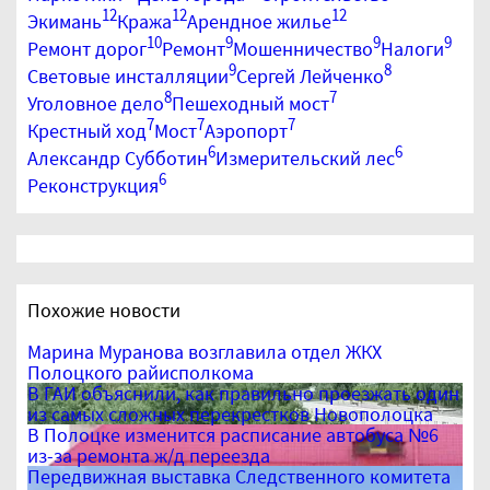
12
12
12
Экимань
Кража
Арендное жилье
10
9
9
9
Ремонт дорог
Ремонт
Мошенничество
Налоги
9
8
Световые инсталляции
Сергей Лейченко
8
7
Уголовное дело
Пешеходный мост
7
7
7
Крестный ход
Мост
Аэропорт
6
6
Александр Субботин
Измерительский лес
6
Реконструкция
Похожие новости
Марина Муранова возглавила отдел ЖКХ
Полоцкого райисполкома
В ГАИ объяснили, как правильно проезжать один
из самых сложных перекрестков Новополоцка
В Полоцке изменится расписание автобуса №6
из-за ремонта ж/д переезда
Передвижная выставка Следственного комитета