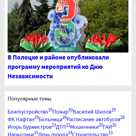
В Полоцке и районе опубликовали
программу мероприятий ко Дню
Независимости
Популярные темы
55
50
29
Благоустройство
Пожар
Василий Шилов
29
29
28
ФК Нафтан
Больница
Расписание автобусов
23
21
20
20
Игорь Бурмистров
ДТП
Мошенники
ГАИ
15
14
13
Наркотики
День города
Строительство