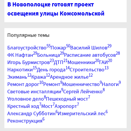
В Новополоцке готовят проект
освещения улицы Комсомольской
Популярные темы
55
50
29
Благоустройство
Пожар
Василий Шилов
29
29
28
ФК Нафтан
Больница
Расписание автобусов
23
21
20
20
Игорь Бурмистров
ДТП
Мошенники
ГАИ
15
14
13
Наркотики
День города
Строительство
12
12
12
Экимань
Кража
Арендное жилье
10
9
9
9
Ремонт дорог
Ремонт
Мошенничество
Налоги
9
8
Световые инсталляции
Сергей Лейченко
8
7
Уголовное дело
Пешеходный мост
7
7
7
Крестный ход
Мост
Аэропорт
6
6
Александр Субботин
Измерительский лес
6
Реконструкция