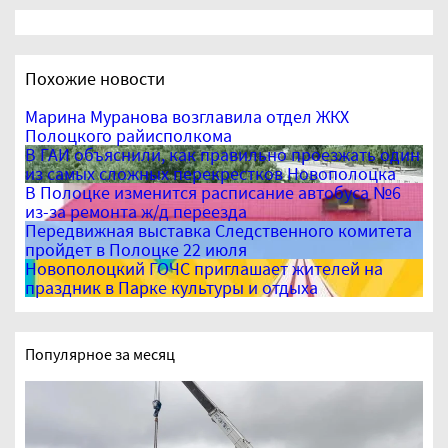
Похожие новости
Марина Муранова возглавила отдел ЖКХ
Полоцкого райисполкома
В ГАИ объяснили, как правильно проезжать один
из самых сложных перекрестков Новополоцка
В Полоцке изменится расписание автобуса №6
из-за ремонта ж/д переезда
Передвижная выставка Следственного комитета
пройдет в Полоцке 22 июля
Новополоцкий ГОЧС приглашает жителей на
праздник в Парке культуры и отдыха
Популярное за месяц