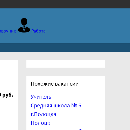
авочник
Работа
Похожие вакансии
 руб.
Учитель
Средняя школа № 6
г.Полоцка
Полоцк