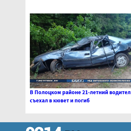
В Полоцком районе 21-летний водител
съехал в кювет и погиб