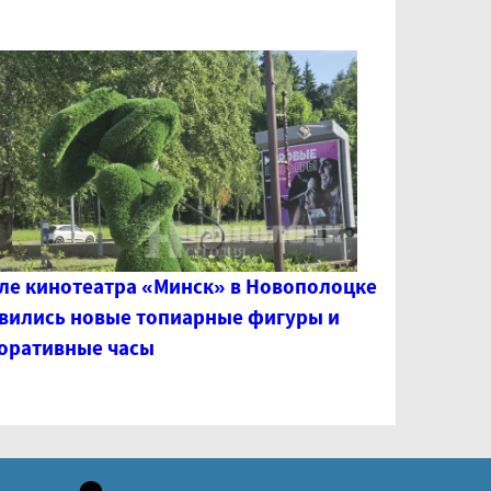
ле кинотеатра «Минск» в Новополоцке
вились новые топиарные фигуры и
оративные часы