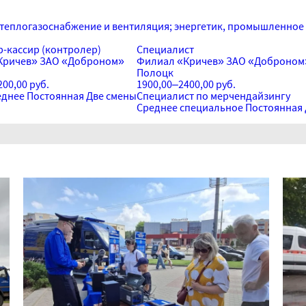
теплогазоснабжение и вентиляция; энергетик, промышленное 
-кассир (контролер)
Специалист
Кричев» ЗАО «Доброном»
Филиал «Кричев» ЗАО «Доброном
Полоцк
00,00 руб.
1900,00–2400,00 руб.
еднее
Постоянная
Две смены
Специалист по мерчендайзингу
Среднее специальное
Постоянная