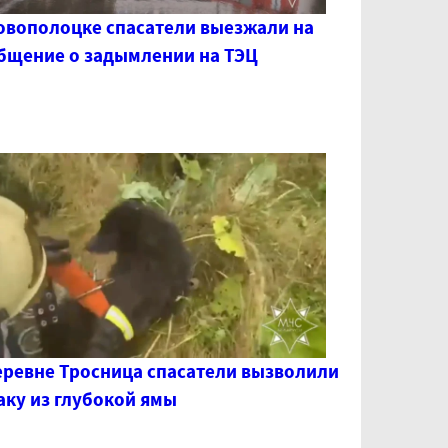
овополоцке спасатели выезжали на
бщение о задымлении на ТЭЦ
еревне Тросница спасатели вызволили
аку из глубокой ямы