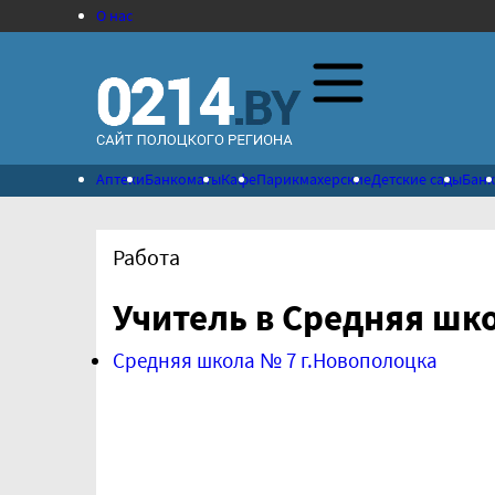
О нас
Аптеки
Банкоматы
Кафе
Парикмахерские
Детские сады
Бан
Работа
Учитель в Средняя шк
Средняя школа № 7 г.Новополоцка