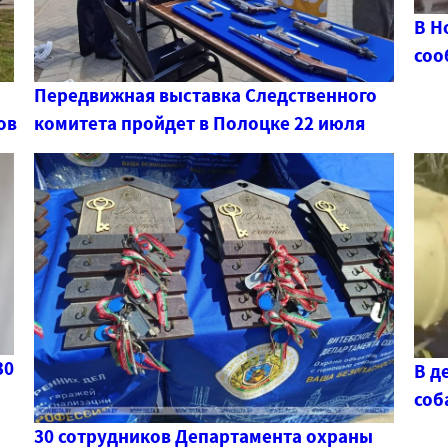
В Н
соо
Передвижная выставка Следственного
ов
комитета пройдет в Полоцке 22 июля
30
В д
соб
30 сотрудников Департамента охраны