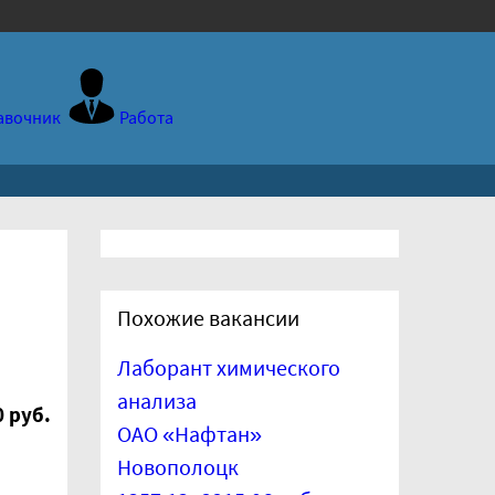
авочник
Работа
Похожие вакансии
Лаборант химического
анализа
 руб.
ОАО «Нафтан»
Новополоцк