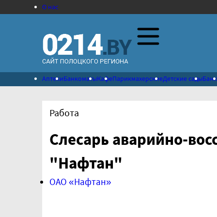
О нас
Аптеки
Банкоматы
Кафе
Парикмахерские
Детские сады
Бан
Работа
Слесарь аварийно-вос
"Нафтан"
ОАО «Нафтан»