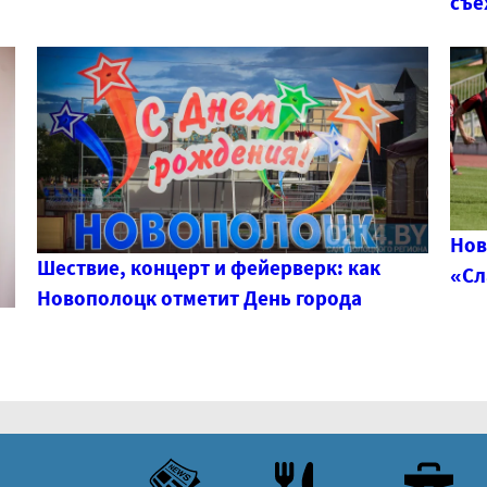
съе
Нов
Шествие, концерт и фейерверк: как
«Сл
Новополоцк отметит День города