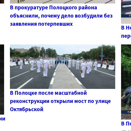
В прокуратуре Полоцкого района
объяснили, почему дело возбудили без
заявления потерпевших
В Н
пер
В Полоцке после масштабной
реконструкции открыли мост по улице
Октябрьской
ии
В П