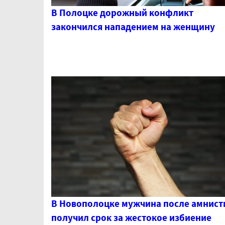
В Полоцке дорожный конфликт
закончился нападением на женщину
В Новополоцке мужчина после амнист
получил срок за жестокое избиение