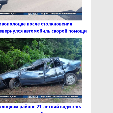
овополоцке после столкновения
евернулся автомобиль скорой помощи
олоцком районе 21-летний водитель