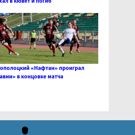
хал в кювет и погиб
ополоцкий «Нафтан» проиграл
авии» в концовке матча