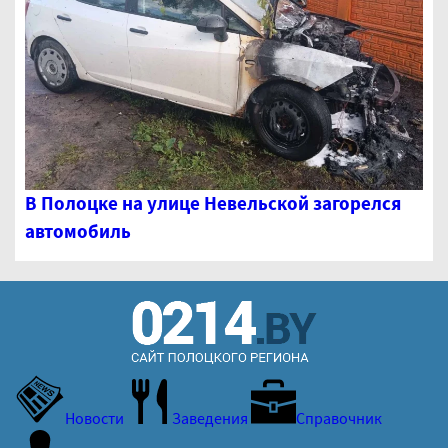
В Полоцке на улице Невельской загорелся
автомобиль
Новости
Заведения
Справочник