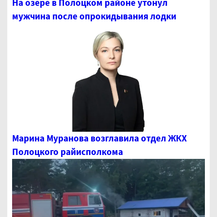
На озере в Полоцком районе утонул
мужчина после опрокидывания лодки
Марина Муранова возглавила отдел ЖКХ
Полоцкого райисполкома