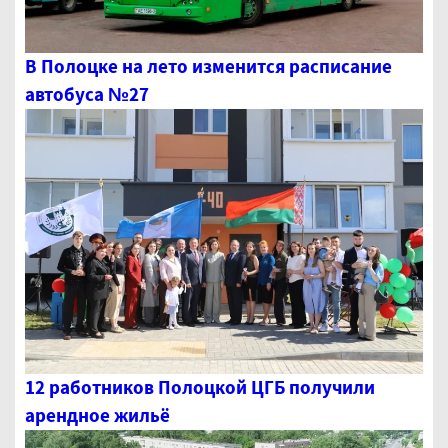
В Полоцке на лето изменится расписание
автобуса №27
12 работников Полоцкой ЦГБ получили
арендное жильё