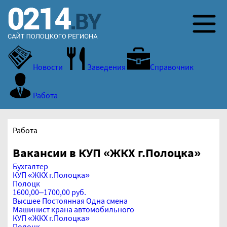
Новости
Заведения
Справочник
Работа
Работа
Вакансии в КУП «ЖКХ г.Полоцка»
Бухгалтер
КУП «ЖКХ г.Полоцка»
Полоцк
1600,00–1700,00 руб.
Высшее
Постоянная
Одна смена
Машинист крана автомобильного
КУП «ЖКХ г.Полоцка»
Полоцк