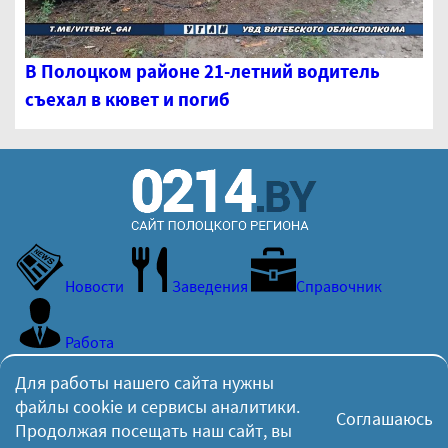
В Полоцком районе 21-летний водитель
съехал в кювет и погиб
Новости
Заведения
Справочник
Работа
Для работы нашего сайта нужны
Вчера 293 пользователя просмотрели 712 страниц по
файлы cookie и сервисы аналитики.
Соглашаюсь
независимым данным
Яндекс.Метрики
Продолжая посещать наш сайт, вы