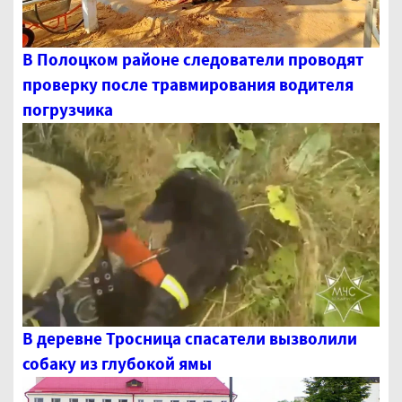
В Полоцком районе следователи проводят
проверку после травмирования водителя
погрузчика
В деревне Тросница спасатели вызволили
собаку из глубокой ямы