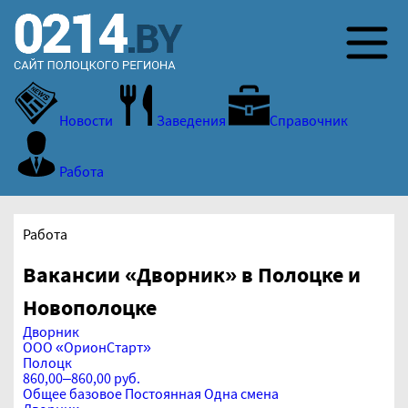
Новости
Заведения
Справочник
Работа
Работа
Вакансии «Дворник» в Полоцке и
Новополоцке
Дворник
ООО «ОрионСтарт»
Полоцк
860,00–860,00 руб.
Общее базовое
Постоянная
Одна смена