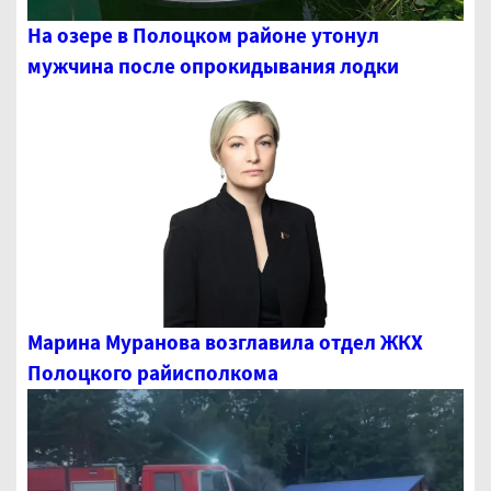
На озере в Полоцком районе утонул
мужчина после опрокидывания лодки
Марина Муранова возглавила отдел ЖКХ
Полоцкого райисполкома