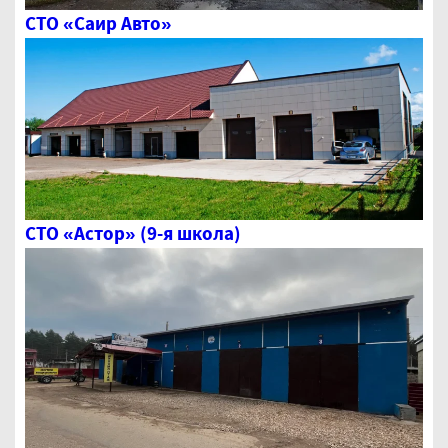
СТО «Саир Авто»
СТО «Астор» (9-я школа)