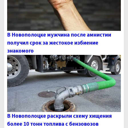
В Новополоцке мужчина после амнистии
получил срок за жестокое избиение
знакомого
В Новополоцке раскрыли схему хищения
более 10 тонн топлива с бензовозов