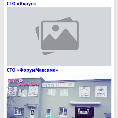
СТО «Якрус»
СТО «ФорумМаксима»