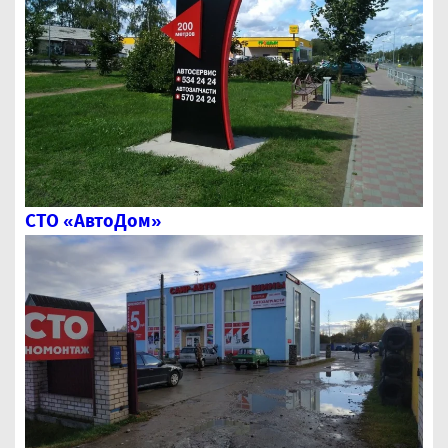
СТО «АвтоДом»