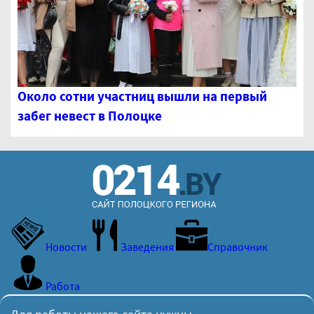
Около сотни участниц вышли на первый
забег невест в Полоцке
Новости
Заведения
Справочник
Работа