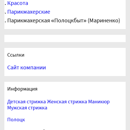
Красота
Это место, куда клиенты обращаются для
регулярного ухода за причёской и
Парикмахерские
обновления…
Парикмахерская «Полоцкбыт» (Мариненко)
Ссылки
Сайт компании
Информация
Детская стрижка
Женская стрижка
Маникюр
Мужская стрижка
Полоцк