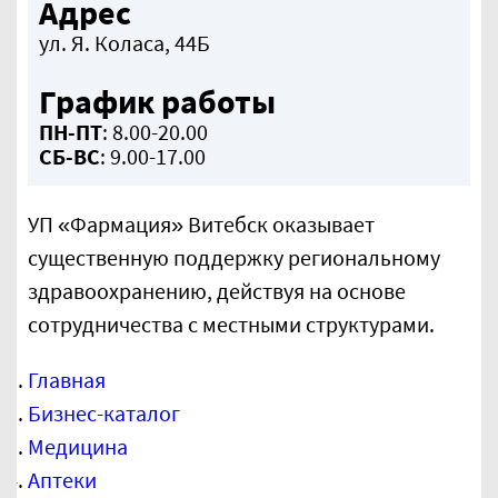
Адрес
ул. Я. Коласа, 44Б
График работы
ПН-ПТ
: 8.00-20.00
СБ-ВС
: 9.00-17.00
УП «Фармация» Витебск оказывает
существенную поддержку региональному
здравоохранению, действуя на основе
сотрудничества с местными структурами.
Аптека Фармация №183
УП «Фармация» Витебск оказывает
Главная
существенную поддержку региональному
здравоохранению, действуя на основе
Бизнес-каталог
сотрудничества с местными структурами.
…
Медицина
Аптеки