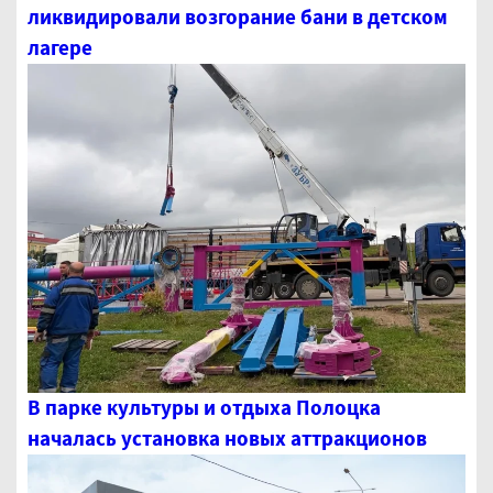
ликвидировали возгорание бани в детском
лагере
В парке культуры и отдыха Полоцка
началась установка новых аттракционов