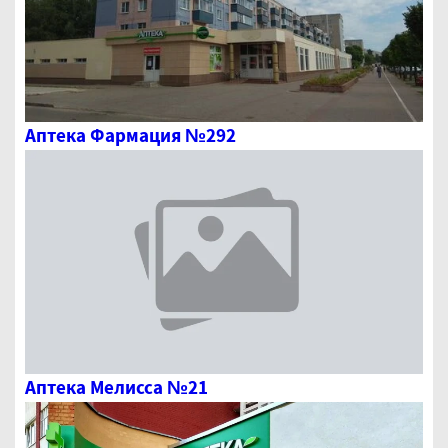
Аптека Фармация №292
Аптека Мелисса №21