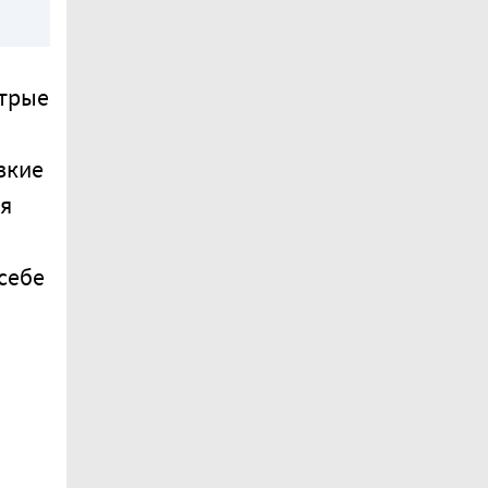
стрые
зкие
ия
себе