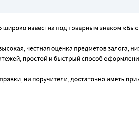
 широко известна под товарным знаком «Бы
ысокая, честная оценка предметов залога, ни
атежей, простой и быстрый способ оформлен
правки, ни поручители, достаточно иметь при 
л. Коммунистическая)
око известна под товарным знаком «Быстрые деньги». Наши
честная оценка предметов залога, низкие процентные ставки без