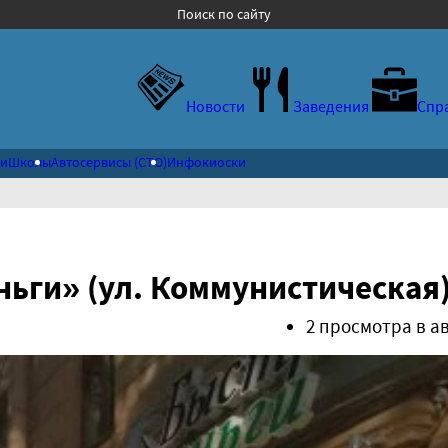
Поиск по сайту
Новости
Заведения
Спр
ки
Школы
Автосервисы (СТО)
Инфокиоски
ьги» (ул. Коммунистическая
2 просмотра в а