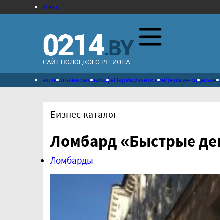
О нас
Аптеки
Банкоматы
Кафе
Парикмахерские
Детские сады
Бан
Бизнес-каталог
Ломбард «Быстрые ден
Ломбарды