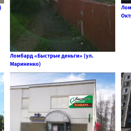
)
Лом
Окт
Ломбард «Быстрые деньги» (ул.
Мариненко)