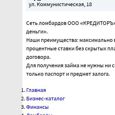
ул. Коммунистическая, 18
Сеть ломбардов ООО «КРЕДИТОРЪ»
деньги».
Наши преимущества: максимально в
процентные ставки без скрытых пл
договора.
Для получения займа не нужны ни с
только паспорт и предмет залога.
Ломбард «Быстрые деньги» (у
Главная
Сеть ломбардов ООО «КРЕДИТОРЪ» шир
преимущества: максимально высокая, 
Бизнес-каталог
скрытых…
Финансы