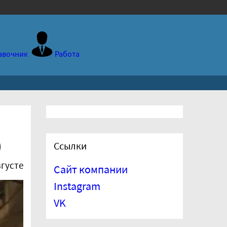
авочник
Работа
)
Ссылки
вгусте
Сайт компании
Instagram
VK